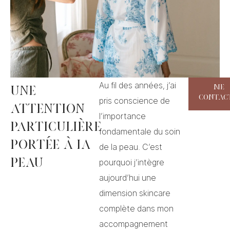
Au fil des années, j’ai
Me
Une
contac
pris conscience de
attention
l’importance
particulière
fondamentale du soin
portée à la
de la peau. C’est
peau
pourquoi j’intègre
aujourd’hui une
dimension skincare
complète dans mon
accompagnement