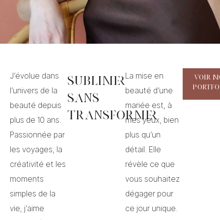
J’évolue dans
La mise en
Voir 
Sublimer
portfo
l’univers de la
beauté d’une
sans
beauté depuis
mariée est, à
transformer
plus de 10 ans.
mes yeux, bien
Passionnée par
plus qu’un
les voyages, la
détail. Elle
créativité et les
révèle ce que
moments
vous souhaitez
simples de la
dégager pour
vie, j’aime
ce jour unique.