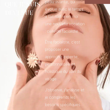
peau vivante, qui
que je suis
évolue avec le temps,
devenue
a fait naître en moi
une nouvelle vocation
: celle de facialiste.
Être facialiste, c’est
proposer une
approche experte,
personnalisée et
holistique du soin du
visage.
J’observe, j’analyse et
je comprends les
besoins spécifiques