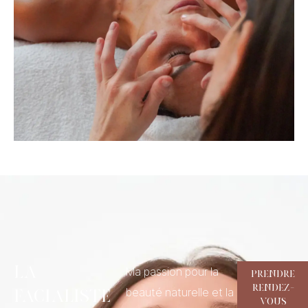
La
Ma passion pour la
Prendre
rendez-
beauté naturelle et la
facialiste
vous