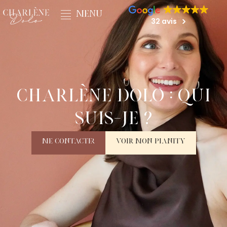
32 avis
Charlène Dolo : qui
suis-je ?
Me contacter
Voir mon planity